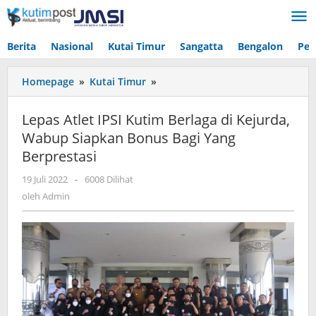
Lewati
ke
konten
Berita
Nasional
Kutai Timur
Sangatta
Bengalon
Pen
Lepas
Homepage
»
Kutai Timur
»
Atlet
IPSI
Lepas Atlet IPSI Kutim Berlaga di Kejurda,
Kutim
Wabup Siapkan Bonus Bagi Yang
Berlaga
Berprestasi
di
Kejurda,
oleh
19 Juli 2022
-
6008 Dilihat
Wabup
Admin
oleh
Admin
Siapkan
Bonus
Bagi
Yang
Berprestasi