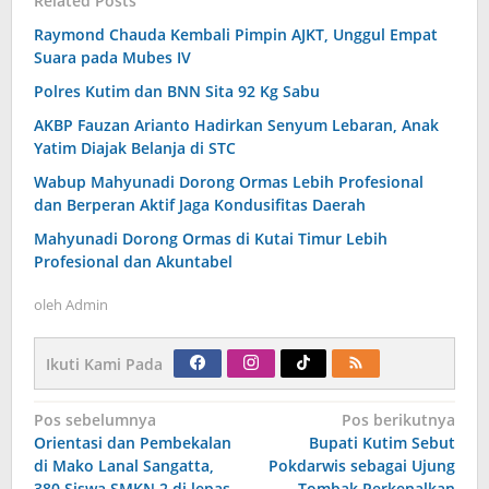
Related Posts
Raymond Chauda Kembali Pimpin AJKT, Unggul Empat
Suara pada Mubes IV
Polres Kutim dan BNN Sita 92 Kg Sabu
AKBP Fauzan Arianto Hadirkan Senyum Lebaran, Anak
Yatim Diajak Belanja di STC
Wabup Mahyunadi Dorong Ormas Lebih Profesional
dan Berperan Aktif Jaga Kondusifitas Daerah
Mahyunadi Dorong Ormas di Kutai Timur Lebih
Profesional dan Akuntabel
oleh
Admin
Ikuti Kami Pada
Navigasi
Pos sebelumnya
Pos berikutnya
pos
Orientasi dan Pembekalan
Bupati Kutim Sebut
di Mako Lanal Sangatta,
Pokdarwis sebagai Ujung
380 Siswa SMKN 2 di lepas
Tombak Perkenalkan