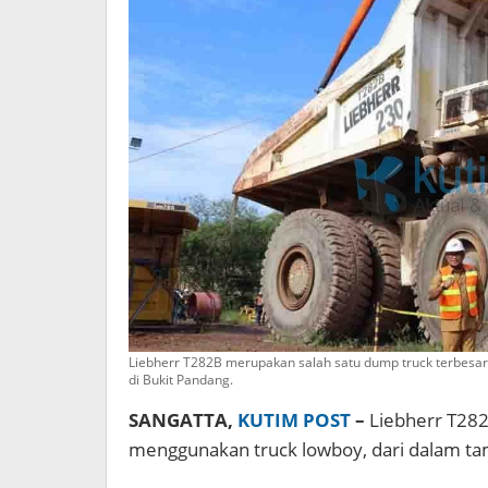
Liebherr T282B merupakan salah satu dump truck terbesar 
di Bukit Pandang.
SANGATTA,
KUTIM POST
–
Liebherr T282
menggunakan truck lowboy, dari dalam ta