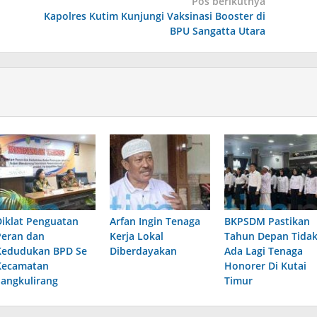
Pos berikutnya
Kapolres Kutim Kunjungi Vaksinasi Booster di
BPU Sangatta Utara
Diklat Penguatan
Arfan Ingin Tenaga
BKPSDM Pastikan
Peran dan
Kerja Lokal
Tahun Depan Tida
Kedudukan BPD Se
Diberdayakan
Ada Lagi Tenaga
Kecamatan
Honorer Di Kutai
Sangkulirang
Timur