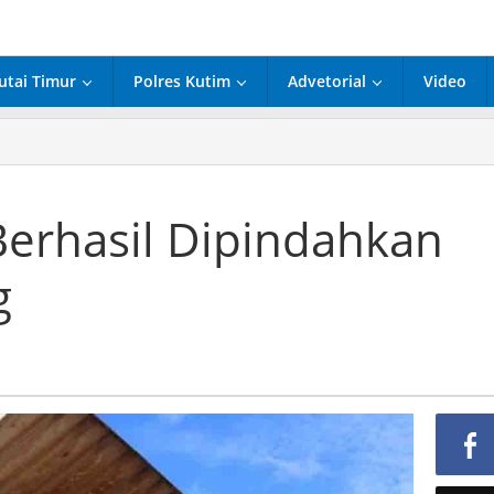
utai Timur
Polres Kutim
Advetorial
Video
Berhasil Dipindahkan
g