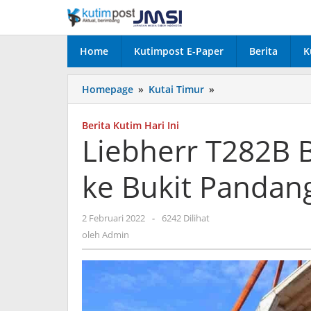
Lewati
ke
konten
Home
Kutimpost E-Paper
Berita
K
Liebherr
Homepage
»
Kutai Timur
»
T282B
Berhasil
Berita Kutim Hari Ini
Dipindahkan
Liebherr T282B 
ke
Bukit
ke Bukit Pandan
Pandang
oleh
2 Februari 2022
-
6242 Dilihat
Admin
oleh
Admin