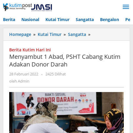
Lewati
ke
konten
Berita
Nasional
Kutai Timur
Sangatta
Bengalon
Pen
Menyambut
Homepage
»
Kutai Timur
»
Sangatta
»
1
Abad,
Berita Kutim Hari Ini
PSHT
Menyambut 1 Abad, PSHT Cabang Kutim
Cabang
Adakan Donor Darah
Kutim
Adakan
oleh
28 Februari 2022
-
2425 Dilihat
Donor
Admin
oleh
Admin
Darah