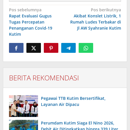
Navigasi
Pos sebelumnya
Pos berikutnya
pos
Rapat Evaluasi Gugus
Akibat Konslet Listrik, 1
Tugas Percepatan
Rumah Ludes Terbakar di
Penanganan Covid-19
Jl AW Syahranie Kutim
Kutim
BERITA REKOMENDASI
Pegawai TTB Kutim Bersertifikat,
Layanan Air Dipacu
Perumdam Kutim Siaga El Nino 2026,
Debit Air Ditingkatkan hingga 339 Liter