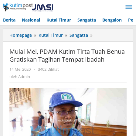
Lewati
ke
konten
Berita
Nasional
Kutai Timur
Sangatta
Bengalon
Pen
Mulai
Homepage
»
Kutai Timur
»
Sangatta
»
Mei,
PDAM
Mulai Mei, PDAM Kutim Tirta Tuah Benua
Kutim
Gratiskan Tagihan Tempat Ibadah
Tirta
Tuah
oleh
14 Mei 2020
-
3402 Dilihat
Benua
Admin
oleh
Admin
Gratiskan
Tagihan
Tempat
Ibadah