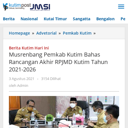
Lewati
ke
konten
Berita
Nasional
Kutai Timur
Sangatta
Bengalon
Pen
Musrenbang
Homepage
»
Advetorial
»
Pemkab Kutim
»
Pemkab
Kutim
Berita Kutim Hari Ini
Bahas
Musrenbang Pemkab Kutim Bahas
Rancangan
Rancangan Akhir RPJMD Kutim Tahun
Akhir
2021-2026
RPJMD
Kutim
oleh
3 Agustus 2021
-
3154 Dilihat
Tahun
Admin
oleh
Admin
2021-
2026