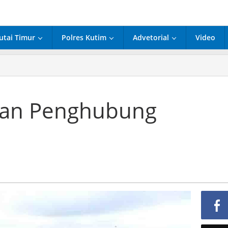
utai Timur
Polres Kutim
Advetorial
Video
bup
jau
an
nghubung
lan Penghubung
labuhan