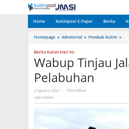
Lewati
ke
konten
Home
Kutimpost E-Paper
Berita
K
Wa
Homepage
»
Advetorial
»
Pemkab Kutim
»
Tin
Jal
Berita Kutim Hari Ini
Pe
Wabup Tinjau Ja
Pe
Pelabuhan
oleh
3 Agustus 2021
-
3554 Dilihat
Admin
oleh
Admin