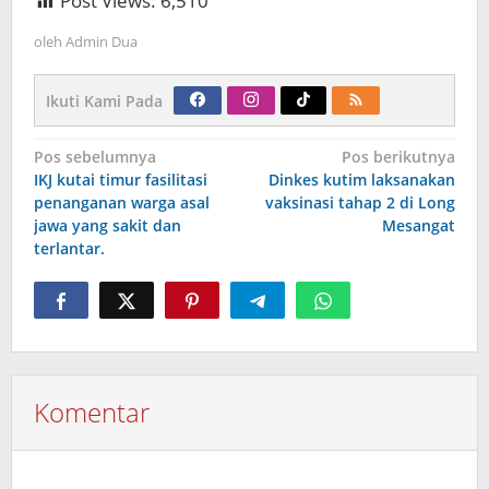
Post Views:
6,510
oleh
Admin Dua
Ikuti Kami Pada
Navigasi
Pos sebelumnya
Pos berikutnya
pos
IKJ kutai timur fasilitasi
Dinkes kutim laksanakan
penanganan warga asal
vaksinasi tahap 2 di Long
jawa yang sakit dan
Mesangat
terlantar.
Komentar