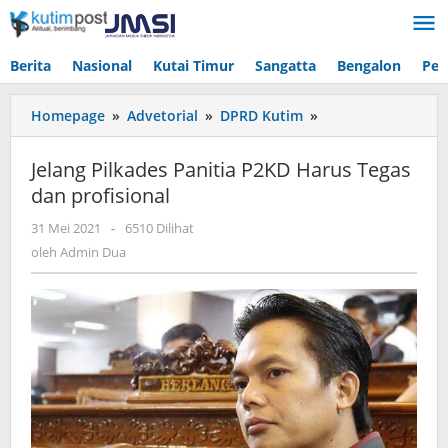
Lewati
ke
konten
Berita
Nasional
Kutai Timur
Sangatta
Bengalon
Pen
Jelang
Homepage
»
Advetorial
»
DPRD Kutim
»
Pilkades
Panitia
Jelang Pilkades Panitia P2KD Harus Tegas
P2KD
dan profisional
Harus
Tegas
oleh
31 Mei 2021
-
6510 Dilihat
dan
Admin
oleh
Admin Dua
profisional
Dua