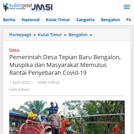
Lewati
ke
konten
Berita
Nasional
Kutai Timur
Sangatta
Bengalon
Pen
Pemerintah
Homepage
»
Kutai Timur
»
Bengalon
»
Desa
Tepian
Desa
Baru
Pemerintah Desa Tepian Baru Bengalon,
Bengalon,
Muspika dan Masyarakat Memutus
Muspika
Rantai Penyebaran Covid-19
dan
Masyarakat
oleh
1 April 2020
-
10585 Dilihat
Memutus
Admin
oleh
Admin
Rantai
Penyebaran
Covid-
19