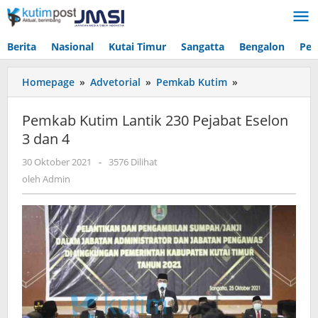
Lewati
ke
konten
Berita
Nasional
Kutai Timur
Sangatta
Bengalon
Pen
Pemkab
Homepage
»
Advetorial
»
Pemkab Kutim
»
Kutim
Lantik
Pemkab Kutim Lantik 230 Pejabat Eselon
230
3 dan 4
Pejabat
Eselon
oleh
30 Oktober 2021
-
3576 Dilihat
3
Admin
oleh
Admin
dan
4