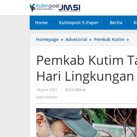
Lewati
ke
konten
Home
Kutimpost E-Paper
Berita
K
Pe
Homepage
»
Advetorial
»
Pemkab Kutim
»
Ku
Ta
Pemkab Kutim T
50
Po
Hari Lingkungan
Saa
Har
Lin
oleh
18 Juni 2021
-
4024 Dilihat
Hi
Admin
oleh
Admin