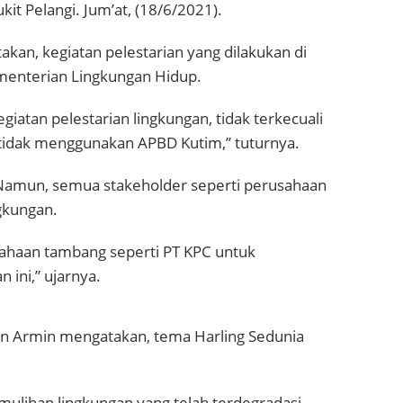
it Pelangi. Jum’at, (18/6/2021).
kan, kegiatan pelestarian yang dilakukan di
menterian Lingkungan Hidup.
iatan pelestarian lingkungan, tidak terkecuali
tidak menggunakan APBD Kutim,” tuturnya.
 Namun, semua stakeholder seperti perusahaan
gkungan.
ahaan tambang seperti PT KPC untuk
 ini,” ujarnya.
an Armin mengatakan, tema Harling Sedunia
ulihan lingkungan yang telah terdegradasi,