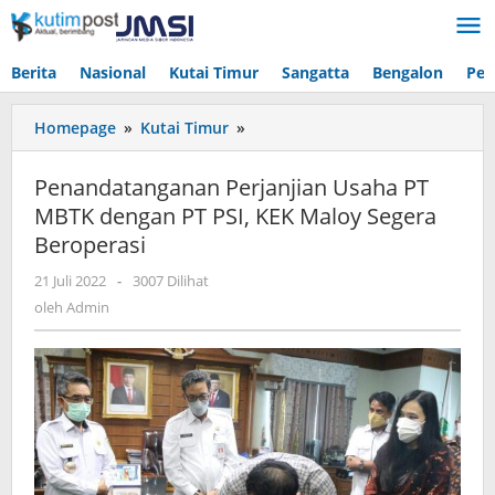
Lewati
ke
konten
Berita
Nasional
Kutai Timur
Sangatta
Bengalon
Pen
Penandatanganan
Homepage
»
Kutai Timur
»
Perjanjian
Usaha
Penandatanganan Perjanjian Usaha PT
PT
MBTK dengan PT PSI, KEK Maloy Segera
MBTK
Beroperasi
dengan
PT
oleh
21 Juli 2022
-
3007 Dilihat
PSI,
Admin
oleh
Admin
KEK
Maloy
Segera
Beroperasi