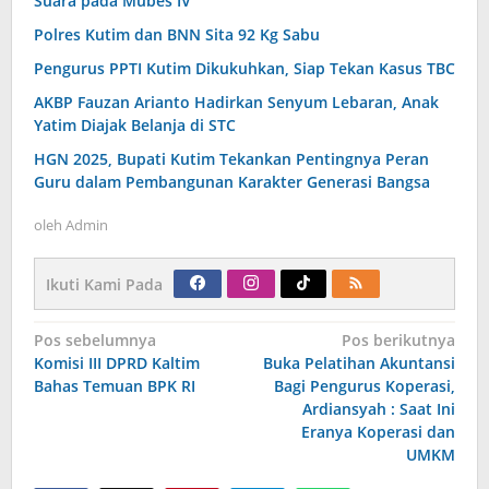
Suara pada Mubes IV
Polres Kutim dan BNN Sita 92 Kg Sabu
Pengurus PPTI Kutim Dikukuhkan, Siap Tekan Kasus TBC
AKBP Fauzan Arianto Hadirkan Senyum Lebaran, Anak
Yatim Diajak Belanja di STC
HGN 2025, Bupati Kutim Tekankan Pentingnya Peran
Guru dalam Pembangunan Karakter Generasi Bangsa
oleh
Admin
Ikuti Kami Pada
Navigasi
Pos sebelumnya
Pos berikutnya
pos
Komisi III DPRD Kaltim
Buka Pelatihan Akuntansi
Bahas Temuan BPK RI
Bagi Pengurus Koperasi,
Ardiansyah : Saat Ini
Eranya Koperasi dan
UMKM