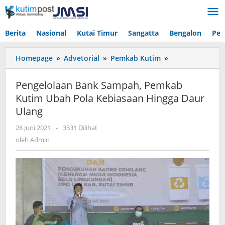
Lewati
ke
konten
Berita
Nasional
Kutai Timur
Sangatta
Bengalon
Pen
Pengelolaan
Homepage
»
Advetorial
»
Pemkab Kutim
»
Bank
Sampah,
Pengelolaan Bank Sampah, Pemkab
Pemkab
Kutim Ubah Pola Kebiasaan Hingga Daur
Kutim
Ulang
Ubah
Pola
oleh
28 Juni 2021
-
3531 Dilihat
Kebiasaan
Admin
oleh
Admin
Hingga
Daur
Ulang