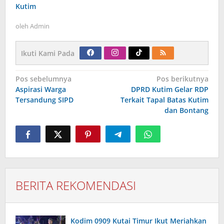
Kutim
oleh
Admin
Ikuti Kami Pada
Navigasi
Pos sebelumnya
Pos berikutnya
pos
Aspirasi Warga
DPRD Kutim Gelar RDP
Tersandung SIPD
Terkait Tapal Batas Kutim
dan Bontang
BERITA REKOMENDASI
Kodim 0909 Kutai Timur Ikut Meriahkan