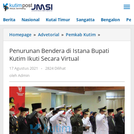
Lewati
ke
konten
Berita
Nasional
Kutai Timur
Sangatta
Bengalon
Pen
Penurunan
Homepage
»
Advetorial
»
Pemkab Kutim
»
Bendera
di
Penurunan Bendera di Istana Bupati
Istana
Kutim Ikuti Secara Virtual
Bupati
Kutim
oleh
17 Agustus 2021
-
2824 Dilihat
Ikuti
Admin
oleh
Admin
Secara
Virtual