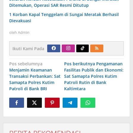
Ditemukan, Operasi SAR Resmi Ditutup
1 Korban Kapal Tenggelam di Sungai Meratak Berhasil
Dievakuasi
oleh
Admin
Ikuti Kami Pada
Navigasi
Pos sebelumnya
Pos berikutnya
Pengamanan
pos
Menjamin Keamanan
Fasilitas Publik dan Ekonomi:
Transaksi Perbankan: Sat
Sat Samapta Polres Kutim
Samapta Polres Kutim
Patroli Rutin di Bank
Patroli di Bank BRI
Kaltimtara