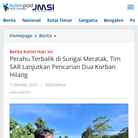
Lewati
ke
konten
Berita
Nasional
Kutai Timur
Sangatta
Bengalon
Pen
Perahu
Homepage
»
Berita
»
Terbalik
di
Berita Kutim Hari Ini
Sungai
Perahu Terbalik di Sungai Meratak, Tim
Meratak,
SAR Lanjutkan Pencarian Dua Korban
Tim
Hilang
SAR
Lanjutkan
oleh
7 Oktober 2025
-
3924 Dilihat
Pencarian
Admin
oleh
Admin
Dua
Korban
Hilang