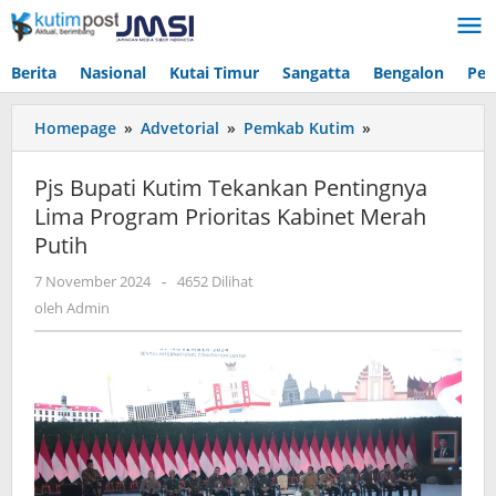
Lewati
ke
konten
Berita
Nasional
Kutai Timur
Sangatta
Bengalon
Pen
Pjs
Homepage
»
Advetorial
»
Pemkab Kutim
»
Bupati
Kutim
Pjs Bupati Kutim Tekankan Pentingnya
Tekankan
Lima Program Prioritas Kabinet Merah
Pentingnya
Putih
Lima
Program
oleh
7 November 2024
-
4652 Dilihat
Prioritas
Admin
oleh
Admin
Kabinet
Merah
Putih