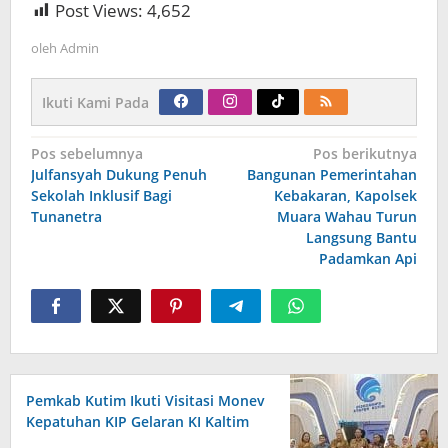
Post Views:
4,652
oleh
Admin
Ikuti Kami Pada
Navigasi
Pos sebelumnya
Pos berikutnya
pos
Julfansyah Dukung Penuh
Bangunan Pemerintahan
Sekolah Inklusif Bagi
Kebakaran, Kapolsek
Tunanetra
Muara Wahau Turun
Langsung Bantu
Padamkan Api
Pemkab Kutim Ikuti Visitasi Monev
Kepatuhan KIP Gelaran KI Kaltim