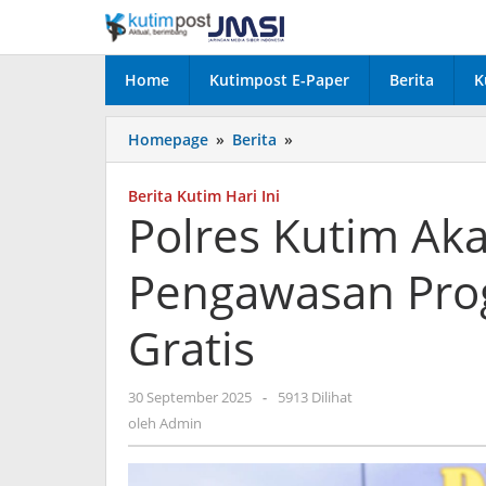
Lewati
ke
konten
Home
Kutimpost E-Paper
Berita
K
Polres
Homepage
»
Berita
»
Kutim
Akan
Berita Kutim Hari Ini
Perketat
Polres Kutim Aka
Pengawasan
Program
Pengawasan Pro
Makan
Bergizi
Gratis
Gratis
oleh
30 September 2025
-
5913 Dilihat
Admin
oleh
Admin