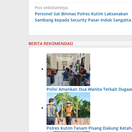
Navigasi
Pos sebelumnya
pos
Personel Sat Binmas Polres Kutim Laksanakan
Sambang kepada Security Pasar Induk Sangatta
BERITA REKOMENDASI
Polisi Amankan Dua Wanita Terkait Dugaan
Polres Kutim Tanam Pisang Dukung Keta