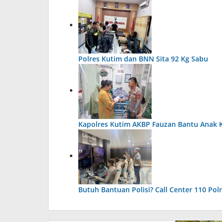
Polres Kutim dan BNN Sita 92 Kg Sabu
Kapolres Kutim AKBP Fauzan Bantu Anak
Butuh Bantuan Polisi? Call Center 110 Po