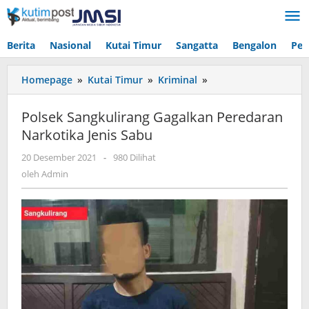
Lewati
ke
konten
Berita
Nasional
Kutai Timur
Sangatta
Bengalon
Pen
Polsek
Homepage
»
Kutai Timur
»
Kriminal
»
Sangkulirang
Gagalkan
Polsek Sangkulirang Gagalkan Peredaran
Peredaran
Narkotika Jenis Sabu
Narkotika
Jenis
oleh
20 Desember 2021
-
980 Dilihat
Sabu
Admin
oleh
Admin