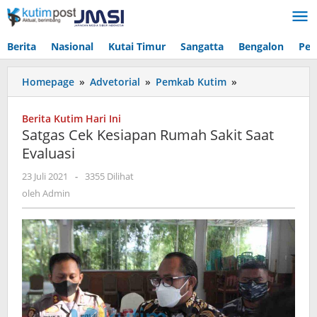
Lewati
ke
konten
Berita
Nasional
Kutai Timur
Sangatta
Bengalon
Pen
Satgas
Homepage
»
Advetorial
»
Pemkab Kutim
»
Cek
Kesiapan
Berita Kutim Hari Ini
Rumah
Satgas Cek Kesiapan Rumah Sakit Saat
Sakit
Evaluasi
Saat
Evaluasi
oleh
23 Juli 2021
-
3355 Dilihat
Admin
oleh
Admin