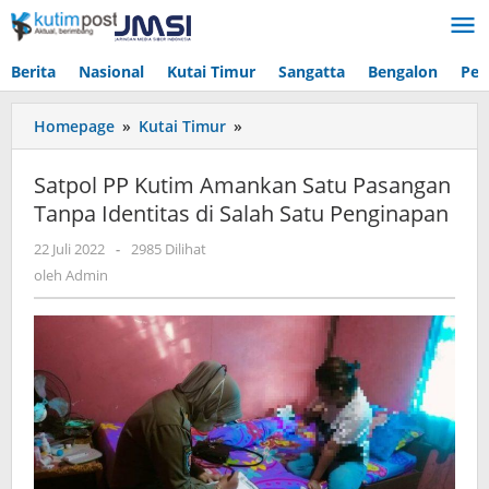
Lewati
ke
konten
Berita
Nasional
Kutai Timur
Sangatta
Bengalon
Pen
Satpol
Homepage
»
Kutai Timur
»
PP
Kutim
Satpol PP Kutim Amankan Satu Pasangan
Amankan
Tanpa Identitas di Salah Satu Penginapan
Satu
Pasangan
oleh
22 Juli 2022
-
2985 Dilihat
Tanpa
Admin
oleh
Admin
Identitas
di
Salah
Satu
Penginapan