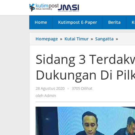
Lewati
ke
konten
Home
Kutimpost E-Paper
Berita
K
Sidang
Homepage
»
Kutai Timur
»
Sangatta
»
3
Terdak
Sidang 3 Terdak
Kasus
Manipul
Dukungan Di Pil
Dukung
Di
Pilkada
oleh
28 Agustus 2020
-
3705 Dilihat
Kutim
Admin
oleh
Admin