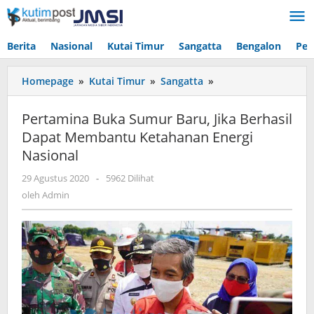
Lewati
ke
konten
Berita
Nasional
Kutai Timur
Sangatta
Bengalon
Pen
Pertamina
Homepage
»
Kutai Timur
»
Sangatta
»
Buka
Sumur
Pertamina Buka Sumur Baru, Jika Berhasil
Baru,
Dapat Membantu Ketahanan Energi
Jika
Nasional
Berhasil
Dapat
oleh
29 Agustus 2020
-
5962 Dilihat
Membantu
Admin
oleh
Admin
Ketahanan
Energi
Nasional