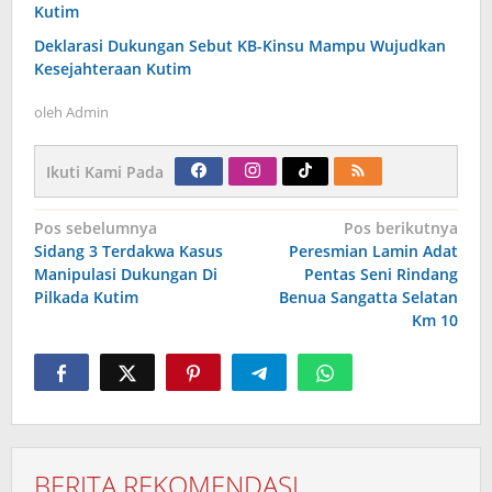
Kutim
Deklarasi Dukungan Sebut KB-Kinsu Mampu Wujudkan
Kesejahteraan Kutim
oleh
Admin
Ikuti Kami Pada
Navigasi
Pos sebelumnya
Pos berikutnya
pos
Sidang 3 Terdakwa Kasus
Peresmian Lamin Adat
Manipulasi Dukungan Di
Pentas Seni Rindang
Pilkada Kutim
Benua Sangatta Selatan
Km 10
BERITA REKOMENDASI