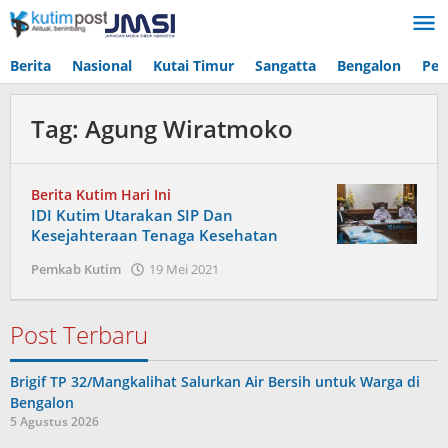
Lewati
ke
konten
Berita
Nasional
Kutai Timur
Sangatta
Bengalon
Pen
Tag:
Agung Wiratmoko
Berita Kutim Hari Ini
IDI Kutim Utarakan SIP Dan
Kesejahteraan Tenaga Kesehatan
oleh
Pemkab Kutim
19 Mei 2021
Admin
Post Terbaru
Brigif TP 32/Mangkalihat Salurkan Air Bersih untuk Warga di
Bengalon
5 Agustus 2026