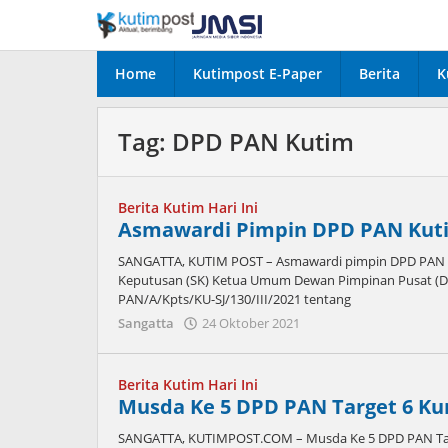
Lewati
ke
konten
Home
Kutimpost E-Paper
Berita
K
Tag:
DPD PAN Kutim
Berita Kutim Hari Ini
Asmawardi Pimpin DPD PAN Kut
SANGATTA, KUTIM POST – Asmawardi pimpin DPD PAN K
Keputusan (SK) Ketua Umum Dewan Pimpinan Pusat (DPP
PAN/A/Kpts/KU-SJ/130/III/2021 tentang
oleh
Sangatta
24 Oktober 2021
Admin
Berita Kutim Hari Ini
Musda Ke 5 DPD PAN Target 6 Kurs
SANGATTA, KUTIMPOST.COM – Musda Ke 5 DPD PAN Target 6