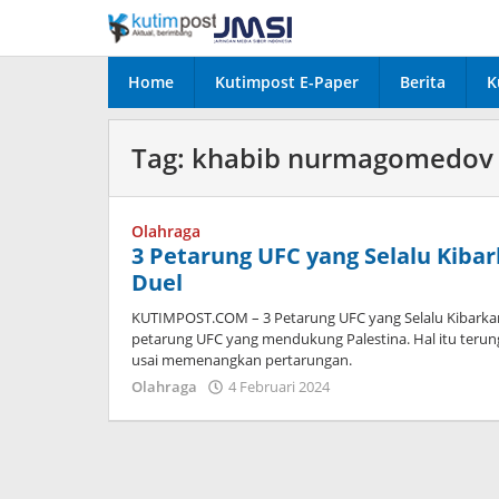
Lewati
ke
konten
Home
Kutimpost E-Paper
Berita
K
Tag:
khabib nurmagomedov
Olahraga
3 Petarung UFC yang Selalu Kiba
Duel
KUTIMPOST.COM – 3 Petarung UFC yang Selalu Kibarkan 
petarung UFC yang mendukung Palestina. Hal itu teru
usai memenangkan pertarungan.
oleh
Olahraga
4 Februari 2024
Admin