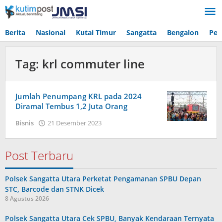
Lewati
ke
konten
Berita
Nasional
Kutai Timur
Sangatta
Bengalon
Pen
Tag:
krl commuter line
Jumlah Penumpang KRL pada 2024
Diramal Tembus 1,2 Juta Orang
oleh
Bisnis
21 Desember 2023
Admin
Post Terbaru
Polsek Sangatta Utara Perketat Pengamanan SPBU Depan
STC, Barcode dan STNK Dicek
8 Agustus 2026
Polsek Sangatta Utara Cek SPBU, Banyak Kendaraan Ternyata