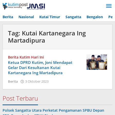
Lewati
ke
konten
Berita
Nasional
Kutai Timur
Sangatta
Bengalon
Pen
Tag:
Kutai Kartanegara Ing
Martadipura
Berita Kutim Hari Ini
Ketua DPRD Kutim, Joni Mendapat
Gelar Dari Kesultanan Kutai
Kartanegara Ing Martadipura
oleh
Berita
3 Oktober 2023
Admin
Post Terbaru
Polsek Sangatta Utara Perketat Pengamanan SPBU Depan