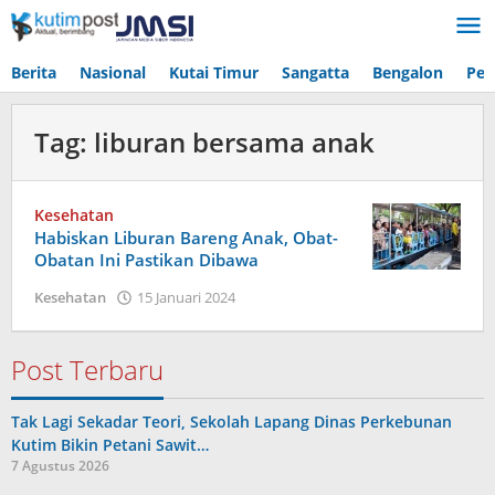
Lewati
ke
konten
Berita
Nasional
Kutai Timur
Sangatta
Bengalon
Pen
Tag:
liburan bersama anak
Kesehatan
Habiskan Liburan Bareng Anak, Obat-
Obatan Ini Pastikan Dibawa
oleh
Kesehatan
15 Januari 2024
Admin
Post Terbaru
Tak Lagi Sekadar Teori, Sekolah Lapang Dinas Perkebunan
Kutim Bikin Petani Sawit…
7 Agustus 2026