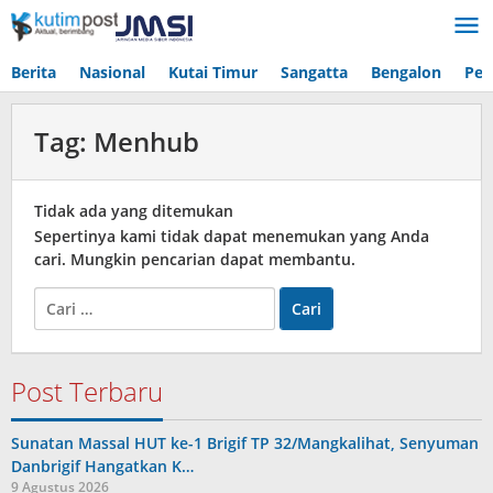
Lewati
ke
konten
Berita
Nasional
Kutai Timur
Sangatta
Bengalon
Pen
Tag:
Menhub
Tidak ada yang ditemukan
Sepertinya kami tidak dapat menemukan yang Anda
cari. Mungkin pencarian dapat membantu.
Cari
untuk:
Post Terbaru
Sunatan Massal HUT ke-1 Brigif TP 32/Mangkalihat, Senyuman
Danbrigif Hangatkan K…
9 Agustus 2026