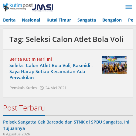
Lewati
ke
konten
Berita
Nasional
Kutai Timur
Sangatta
Bengalon
Pen
Tag:
Seleksi Calon Atlet Bola Voli
Berita Kutim Hari Ini
Seleksi Calon Atlet Bola Voli, Kasmidi :
Saya Harap Setiap Kecamatan Ada
Perwakilan
oleh
Pemkab Kutim
24 Mei 2021
Admin
Post Terbaru
Polsek Sangatta Cek Barcode dan STNK di SPBU Sangatta, Ini
Tujuannya
6 Agustus 2026