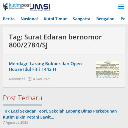
Lewati
ke
konten
Berita
Nasional
Kutai Timur
Sangatta
Bengalon
Pen
Tag:
Surat Edaran bernomor
800/2784/SJ
Mendagri Larang Bukber dan Open
House Idul Fitri 1442 H
oleh
Nasional
4 Mei 2021
Admin
Post Terbaru
Tak Lagi Sekadar Teori, Sekolah Lapang Dinas Perkebunan
Kutim Bikin Petani Sawit…
7 Agustus 2026