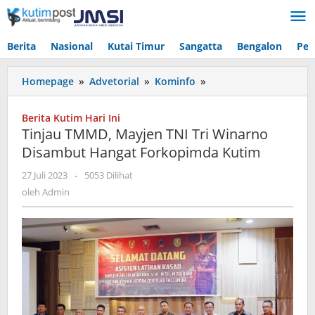
Lewati
ke
konten
Berita
Nasional
Kutai Timur
Sangatta
Bengalon
Pen
Tinjau
Homepage
»
Advetorial
»
Kominfo
»
TMMD,
Mayjen
Berita Kutim Hari Ini
TNI
Tinjau TMMD, Mayjen TNI Tri Winarno
Tri
Disambut Hangat Forkopimda Kutim
Winarno
Disambut
oleh
27 Juli 2023
-
5053 Dilihat
Hangat
Admin
oleh
Admin
Forkopimda
Kutim