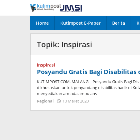
Lewati
ke
konten
Home
Kutimpost E-Paper
Berita
K
Topik:
Inspirasi
Inspirasi
Posyandu Gratis Bagi Disabilitas
KUTIMPOST.COM, MALANG – Posyandu Gratis Bagi Disab
dikhususkan untuk penyandang disabilitas hadir di Kota
menyediakan armada ambulans
oleh
Regional
10 Maret 2020
Admin