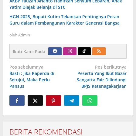
AKBP Fauzan Arianto Hadirkan Senyum Lebaran, Anak
Yatim Diajak Belanja di STC
HGN 2025, Bupati Kutim Tekankan Pentingnya Peran
Guru dalam Pembangunan Karakter Generasi Bangsa
oleh
Admin
Ikuti Kami Pada
Navigasi
Pos sebelumnya
Pos berikutnya
pos
Basti : Jika Raperda di
Peserta Yang Ikut Bazar
Setujui, Maka Perlu
Sangatta Fair Dilindungi
Pansus
BPJS Ketenagakerjaan
BERITA REKOMENDASI