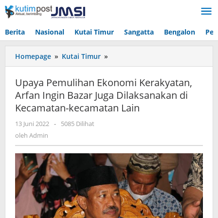
Lewati
ke
konten
Berita
Nasional
Kutai Timur
Sangatta
Bengalon
Pen
Upaya
Homepage
»
Kutai Timur
»
Pemulihan
Ekonomi
Upaya Pemulihan Ekonomi Kerakyatan,
Kerakyatan,
Arfan Ingin Bazar Juga Dilaksanakan di
Arfan
Kecamatan-kecamatan Lain
Ingin
Bazar
oleh
13 Juni 2022
-
5085 Dilihat
Juga
Admin
oleh
Admin
Dilaksanakan
di
Kecamatan-
kecamatan
Lain