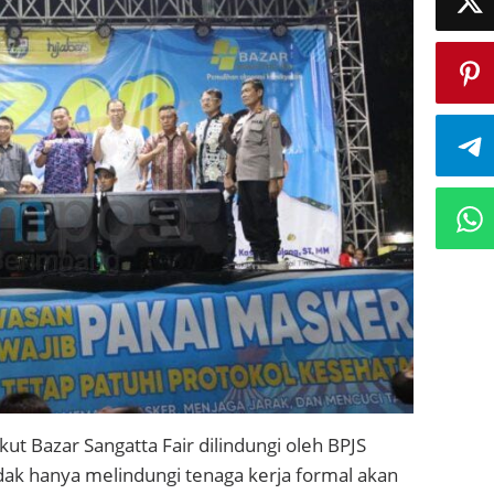
t Bazar Sangatta Fair dilindungi oleh BPJS
dak hanya melindungi tenaga kerja formal akan