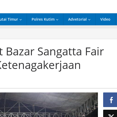
utai Timur
Polres Kutim
Advetorial
Video
t Bazar Sangatta Fair
 Ketenagakerjaan