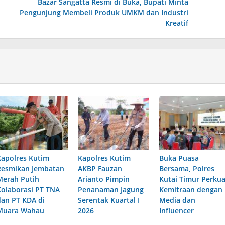
Bazar Sangatta Resmi di Buka, Bupati Minta
Pengunjung Membeli Produk UMKM dan Industri
Kreatif
Kapolres Kutim
Kapolres Kutim
Buka Puasa
Resmikan Jembatan
AKBP Fauzan
Bersama, Polres
Merah Putih
Arianto Pimpin
Kutai Timur Perkua
Kolaborasi PT TNA
Penanaman Jagung
Kemitraan dengan
dan PT KDA di
Serentak Kuartal I
Media dan
Muara Wahau
2026
Influencer