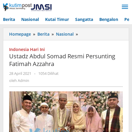
Lewati
ke
konten
Berita
Nasional
Kutai Timur
Sangatta
Bengalon
Pen
Ustadz
Homepage
»
Berita
»
Nasional
»
Abdul
Somad
Indonesia Hari Ini
Resmi
Ustadz Abdul Somad Resmi Persunting
Persunting
Fatimah Azzahra
Fatimah
Azzahra
oleh
28 April 2021
-
1054 Dilihat
Admin
oleh
Admin