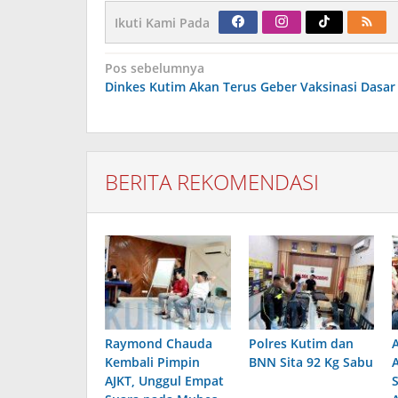
Ikuti Kami Pada
Navigasi
Pos sebelumnya
pos
Dinkes Kutim Akan Terus Geber Vaksinasi Dasar
BERITA REKOMENDASI
Raymond Chauda
Polres Kutim dan
Kembali Pimpin
BNN Sita 92 Kg Sabu
AJKT, Unggul Empat