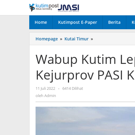
Lewati
ke
konten
Home
Kutimpost E-Paper
Berita
K
Wabup
Homepage
»
Kutai Timur
»
Kutim
Lepas
Wabup Kutim Lepa
20
Atlet
Kejurprov PASI K
Ikuti
Kejurprov
PASI
oleh
11 Juli 2022
-
6414 Dilihat
Kaltim
Admin
2022
oleh
Admin