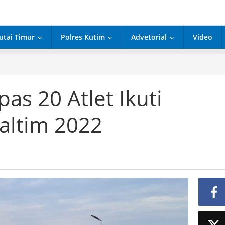
utai Timur
Polres Kutim
Advetorial
Video
s 20 Atlet Ikuti
altim 2022