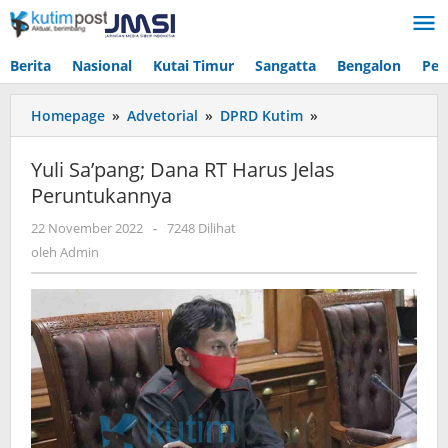
Lewati
ke
konten
Berita
Nasional
Kutai Timur
Sangatta
Bengalon
Pen
Yuli
Homepage
»
Advetorial
»
DPRD Kutim
»
Sa'pang;
Dana
Yuli Sa’pang; Dana RT Harus Jelas
RT
Peruntukannya
Harus
Jelas
oleh
22 November 2022
-
7248 Dilihat
Peruntukannya
Admin
oleh
Admin