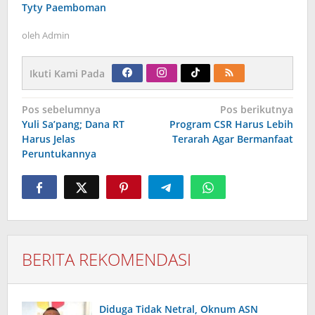
Tyty Paemboman
oleh
Admin
Ikuti Kami Pada
Navigasi
Pos sebelumnya
Pos berikutnya
pos
Yuli Sa’pang; Dana RT
Program CSR Harus Lebih
Harus Jelas
Terarah Agar Bermanfaat
Peruntukannya
BERITA REKOMENDASI
Diduga Tidak Netral, Oknum ASN