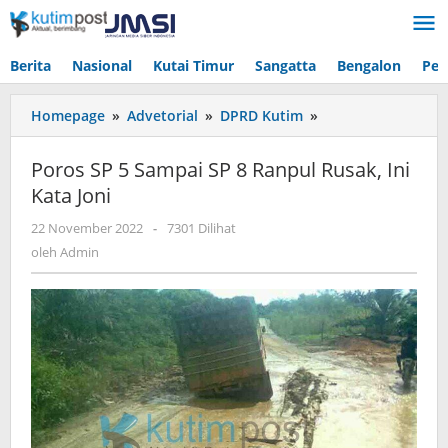
Lewati
ke
konten
Berita
Nasional
Kutai Timur
Sangatta
Bengalon
Pen
Poros
Homepage
»
Advetorial
»
DPRD Kutim
»
SP
5
Poros SP 5 Sampai SP 8 Ranpul Rusak, Ini
Sampai
Kata Joni
SP
8
oleh
22 November 2022
-
7301 Dilihat
Ranpul
Admin
oleh
Admin
Rusak,
Ini
Kata
Joni