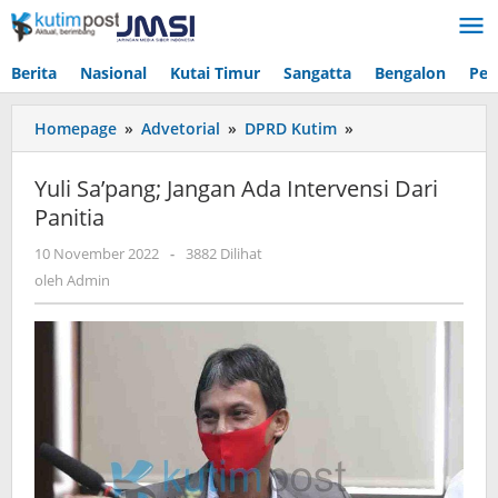
Lewati
ke
konten
Berita
Nasional
Kutai Timur
Sangatta
Bengalon
Pen
Yuli
Homepage
»
Advetorial
»
DPRD Kutim
»
Sa'pang;
Jangan
Yuli Sa’pang; Jangan Ada Intervensi Dari
Ada
Panitia
Intervensi
Dari
oleh
10 November 2022
-
3882 Dilihat
Panitia
Admin
oleh
Admin