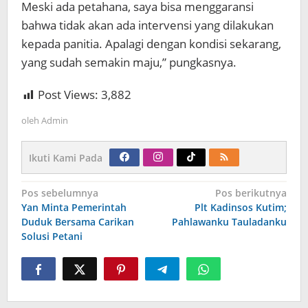
Meski ada petahana, saya bisa menggaransi
bahwa tidak akan ada intervensi yang dilakukan
kepada panitia. Apalagi dengan kondisi sekarang,
yang sudah semakin maju,” pungkasnya.
Post Views:
3,882
oleh
Admin
Ikuti Kami Pada
Navigasi
Pos sebelumnya
Pos berikutnya
pos
Yan Minta Pemerintah
Plt Kadinsos Kutim;
Duduk Bersama Carikan
Pahlawanku Tauladanku
Solusi Petani