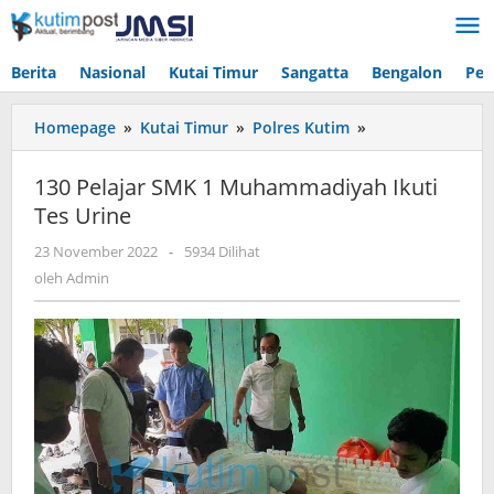
Lewati
ke
konten
Berita
Nasional
Kutai Timur
Sangatta
Bengalon
Pen
130
Homepage
»
Kutai Timur
»
Polres Kutim
»
Pelajar
SMK
130 Pelajar SMK 1 Muhammadiyah Ikuti
1
Tes Urine
Muhammadiyah
Ikuti
oleh
23 November 2022
-
5934 Dilihat
Tes
Admin
oleh
Admin
Urine