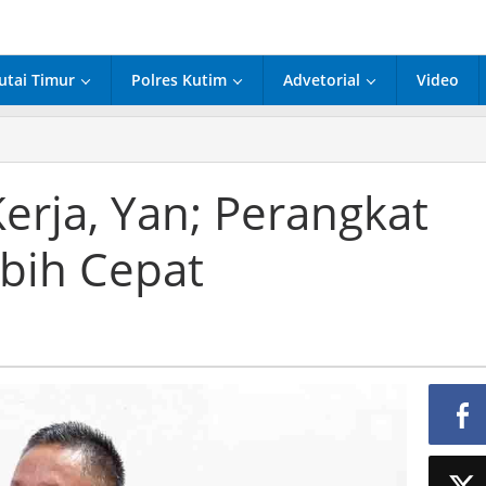
utai Timur
Polres Kutim
Advetorial
Video
ram
erja, Yan; Perangkat
gkat
bih Cepat
h