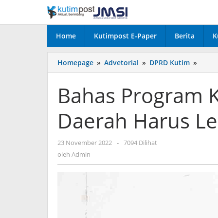
Lewati
ke
konten
Home
Kutimpost E-Paper
Berita
K
Bahas
Homepage
»
Advetorial
»
DPRD Kutim
»
Prog
Kerja,
Bahas Program K
Yan;
Peran
Daerah Harus Le
Daera
Harus
Lebih
oleh
23 November 2022
-
7094 Dilihat
Cepat
Admin
oleh
Admin