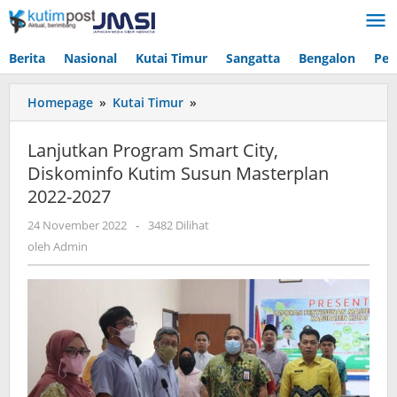
Lewati
ke
konten
Berita
Nasional
Kutai Timur
Sangatta
Bengalon
Pen
Lanjutkan
Homepage
»
Kutai Timur
»
Program
Smart
Lanjutkan Program Smart City,
City,
Diskominfo Kutim Susun Masterplan
Diskominfo
2022-2027
Kutim
Susun
oleh
24 November 2022
-
3482 Dilihat
Masterplan
Admin
oleh
Admin
2022-
2027