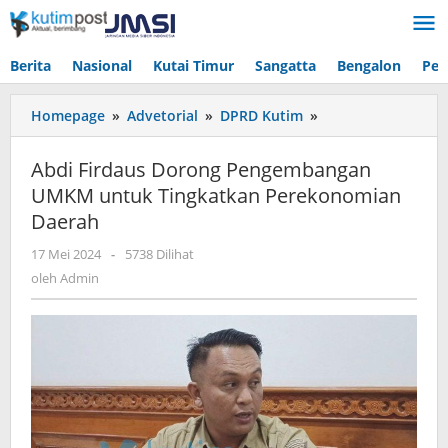
Lewati
ke
konten
Berita
Nasional
Kutai Timur
Sangatta
Bengalon
Pen
Abdi
Homepage
»
Advetorial
»
DPRD Kutim
»
Firdaus
Dorong
Abdi Firdaus Dorong Pengembangan
Pengembangan
UMKM untuk Tingkatkan Perekonomian
UMKM
Daerah
untuk
Tingkatkan
oleh
17 Mei 2024
-
5738 Dilihat
Perekonomian
Admin
oleh
Admin
Daerah