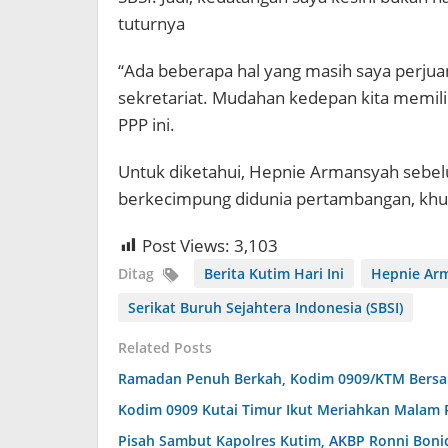
tuturnya
“Ada beberapa hal yang masih saya perjuan
sekretariat. Mudahan kedepan kita memiliki s
PPP ini.
Untuk diketahui, Hepnie Armansyah sebel
berkecimpung didunia pertambangan, khus
Post Views:
3,103
Ditag
Berita Kutim Hari Ini
Hepnie Ar
Serikat Buruh Sejahtera Indonesia (SBSI)
Related Posts
Ramadan Penuh Berkah, Kodim 0909/KTM Bersama
Kodim 0909 Kutai Timur Ikut Meriahkan Malam Pa
Pisah Sambut Kapolres Kutim, AKBP Ronni Boni