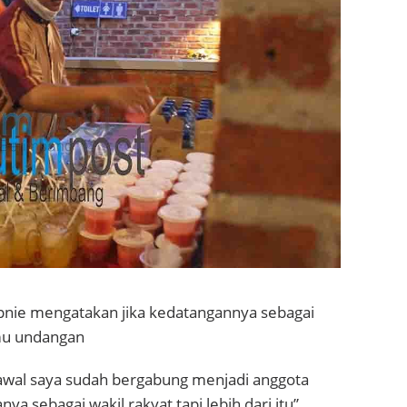
pnie mengatakan jika kedatangannya sebagai
amu undangan
ri awal saya sudah bergabung menjadi anggota
ya sebagai wakil rakyat tapi lebih dari itu”