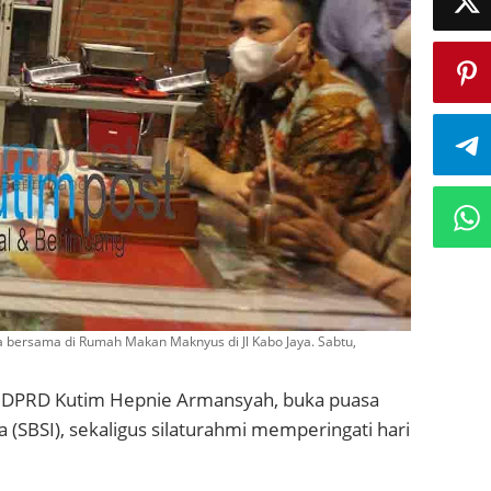
 bersama di Rumah Makan Maknyus di Jl Kabo Jaya. Sabtu,
DPRD Kutim Hepnie Armansyah, buka puasa
 (SBSI), sekaligus silaturahmi memperingati hari