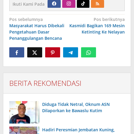
Ikuti Kami Pada
Navigasi
Pos sebelumnya
Pos berikutnya
pos
Masyarakat Harus Dibekali
Kasmidi Bagikan 169 Mesin
Pengetahuan Dasar
Ketinting Ke Nelayan
Penanggulangan Bencana
BERITA REKOMENDASI
Diduga Tidak Netral, Oknum ASN
Dilaporkan ke Bawaslu Kutim
Hadiri Peresmian Jembatan Kuning,