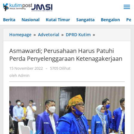
Lewati
ke
konten
Berita
Nasional
Kutai Timur
Sangatta
Bengalon
Pen
Asmawardi;
Homepage
»
Advetorial
»
DPRD Kutim
»
Perusahaan
Harus
Asmawardi; Perusahaan Harus Patuhi
Patuhi
Perda Penyelenggaraan Ketenagakerjaan
Perda
Penyelenggaraan
oleh
15 November 2022
-
5705 Dilihat
Ketenagakerjaan
Admin
oleh
Admin