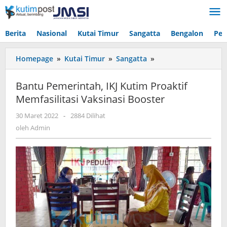
Lewati
ke
konten
Berita
Nasional
Kutai Timur
Sangatta
Bengalon
Pen
Bantu
Homepage
»
Kutai Timur
»
Sangatta
»
Pemerintah,
IKJ
Bantu Pemerintah, IKJ Kutim Proaktif
Kutim
Memfasilitasi Vaksinasi Booster
Proaktif
Memfasilitasi
oleh
30 Maret 2022
-
2884 Dilihat
Vaksinasi
Admin
oleh
Admin
Booster