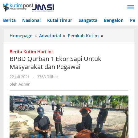
Lewati
ke
konten
Berita
Nasional
Kutai Timur
Sangatta
Bengalon
Pen
BPBD
Homepage
»
Advetorial
»
Pemkab Kutim
»
Qurban
1
Berita Kutim Hari Ini
Ekor
BPBD Qurban 1 Ekor Sapi Untuk
Sapi
Masyarakat dan Pegawai
Untuk
Masyarakat
oleh
22 Juli 2021
-
3768 Dilihat
dan
Admin
oleh
Admin
Pegawai