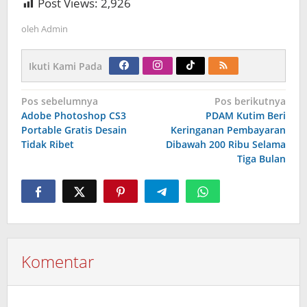
Post Views:
2,926
oleh
Admin
Ikuti Kami Pada
Navigasi
Pos sebelumnya
Pos berikutnya
pos
Adobe Photoshop CS3
PDAM Kutim Beri
Portable Gratis Desain
Keringanan Pembayaran
Tidak Ribet
Dibawah 200 Ribu Selama
Tiga Bulan
Komentar