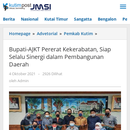
Lewati
ke
konten
Berita
Nasional
Kutai Timur
Sangatta
Bengalon
Pen
Bupati-
Homepage
»
Advetorial
»
Pemkab Kutim
»
AJKT
Pererat
Bupati-AJKT Pererat Kekerabatan, Siap
Kekerabatan,
Selalu Sinergi dalam Pembangunan
Siap
Daerah
Selalu
Sinergi
oleh
4 Oktober 2021
-
2926 Dilihat
dalam
Admin
oleh
Admin
Pembangunan
Daerah