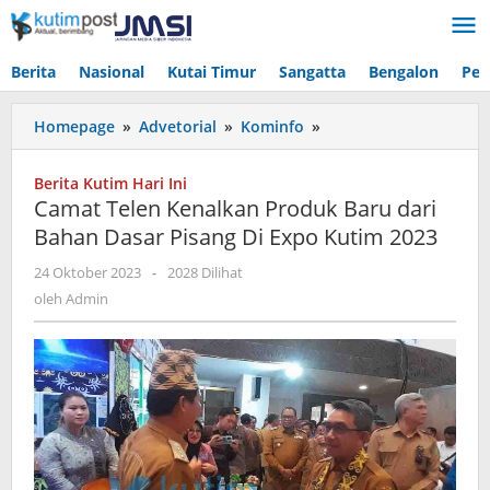
Lewati
ke
konten
Berita
Nasional
Kutai Timur
Sangatta
Bengalon
Pen
Camat
Homepage
»
Advetorial
»
Kominfo
»
Telen
Kenalkan
Berita Kutim Hari Ini
Produk
Camat Telen Kenalkan Produk Baru dari
Baru
Bahan Dasar Pisang Di Expo Kutim 2023
dari
Bahan
oleh
24 Oktober 2023
-
2028 Dilihat
Dasar
Admin
oleh
Admin
Pisang
Di
Expo
Kutim
2023