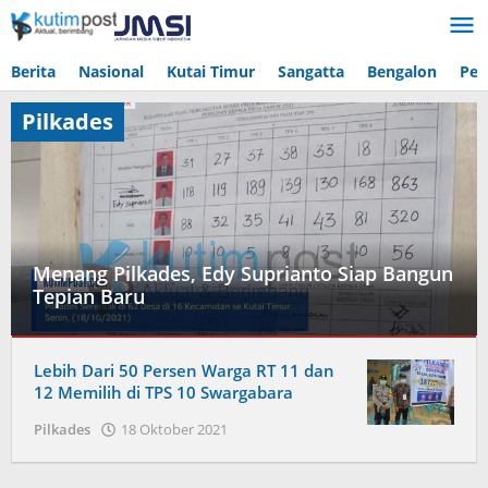
Lewati
ke
konten
Berita
Nasional
Kutai Timur
Sangatta
Bengalon
Pen
Pilkades
Menang Pilkades, Edy Suprianto Siap Bangun
Tepian Baru
Pilkades
Lebih Dari 50 Persen Warga RT 11 dan
22
12 Memilih di TPS 10 Swargabara
Oktober
oleh
Pilkades
18 Oktober 2021
2021
Admin
oleh
Admin